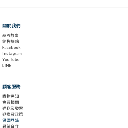
關於我們
品牌故事
銷售據點
Facebook
Instagram
YouTube
LINE
顧客服務
購物需知
會員相關
運送及發票
退換貨政策
保固登錄
異業合作