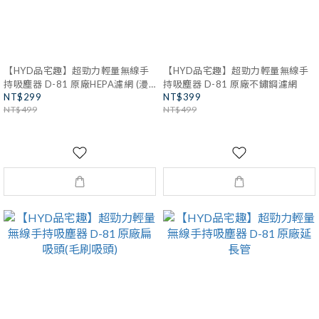
【HYD品宅趣】超勁力輕量無線手
【HYD品宅趣】超勁力輕量無線手
持吸塵器 D-81 原廠HEPA濾網 (漫
持吸塵器 D-81 原廠不鏽鋼濾網
NT$299
NT$399
威款吸塵器適用)
NT$499
NT$499