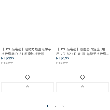
【HYD品宅趣】超勁力輕量無線手
【HYD品宅趣】吸塵器固定座 (適
持吸塵器 D-81 原廠地板吸頭
用：D-82 / D-81款 無線手持吸塵
NT$399
NT$199
器)
NT$599
NT$399
1
2