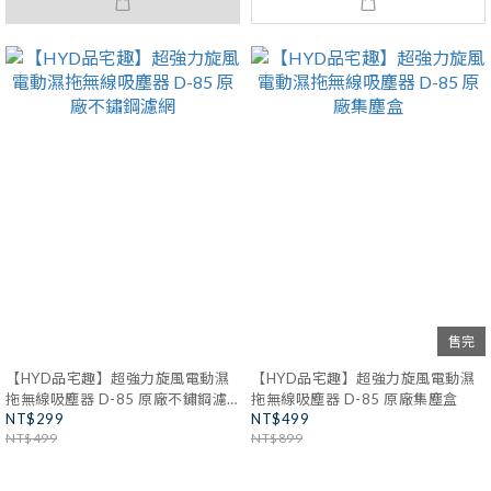
售完
【HYD品宅趣】超強力旋風電動濕
【HYD品宅趣】超強力旋風電動濕
拖無線吸塵器 D-85 原廠不鏽鋼濾
拖無線吸塵器 D-85 原廠集塵盒
NT$299
NT$499
網
NT$499
NT$899