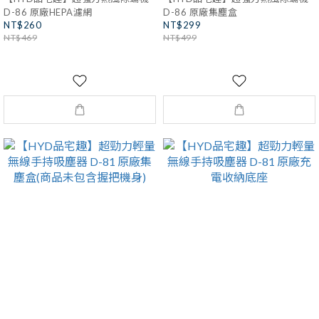
D-86 原廠HEPA濾網
D-86 原廠集塵盒
NT$260
NT$299
NT$469
NT$499