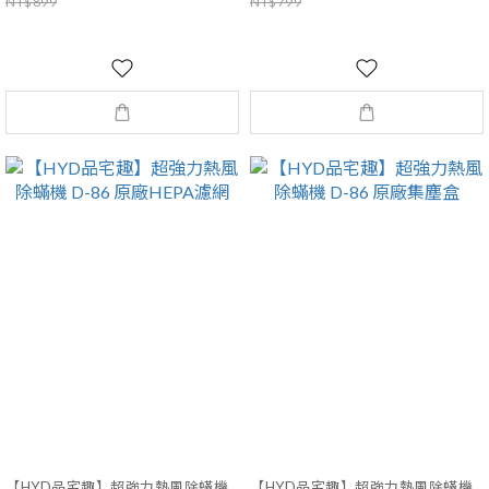
NT$899
NT$799
【HYD品宅趣】超強力熱風除蟎機
【HYD品宅趣】超強力熱風除蟎機