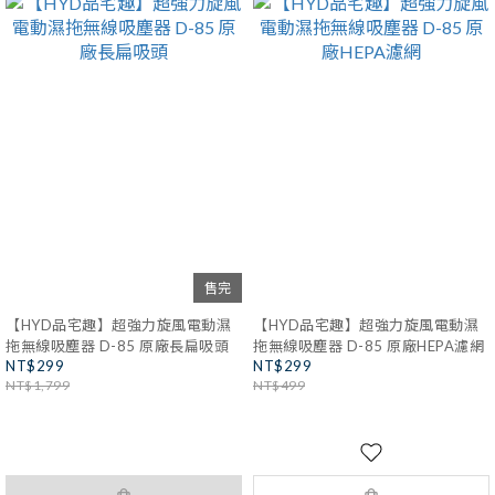
售完
【HYD品宅趣】超強力旋風電動濕
【HYD品宅趣】超強力旋風電動濕
拖無線吸塵器 D-85 原廠長扁吸頭
拖無線吸塵器 D-85 原廠HEPA濾網
NT$299
NT$299
NT$1,799
NT$499