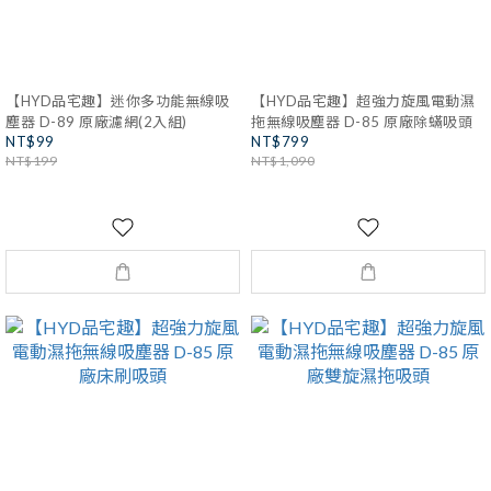
【HYD品宅趣】迷你多功能無線吸
【HYD品宅趣】超強力旋風電動濕
塵器 D-89 原廠濾網(2入組)
拖無線吸塵器 D-85 原廠除蟎吸頭
NT$99
NT$799
NT$199
NT$1,090