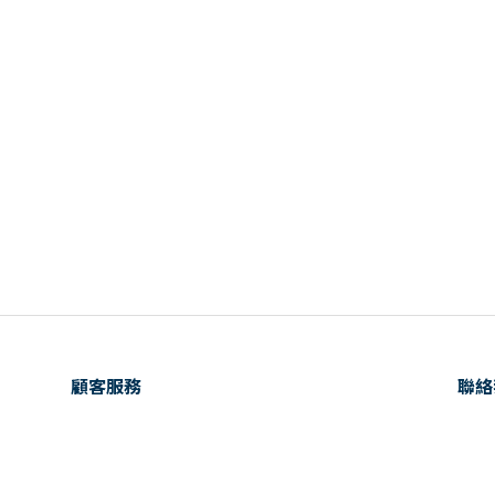
顧客服務
聯絡
購物需知
客服電
會員相關
時間：
運送及發票
E-ma
退換貨政策
地址