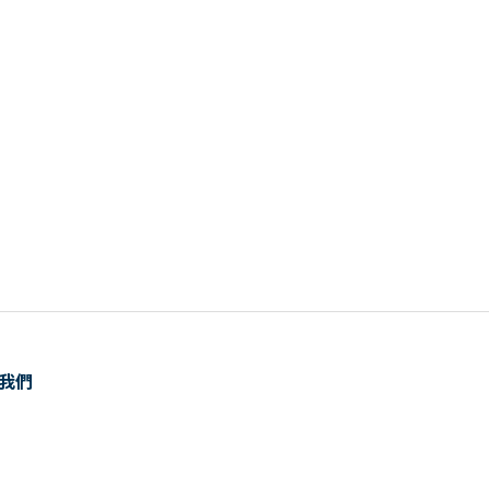
我們
話：0800-001-176
前往購物車
10:00-12:00，13:00-18:00
il：service@hyd.com.tw
：台北市松山區民權東路三段110號