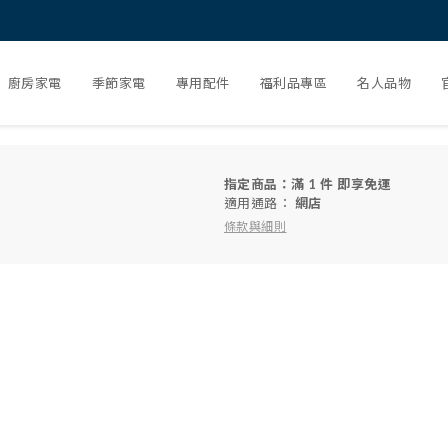
廚房家電
季節家電
專用配件
福利品專區
名人品物
指定商品：滿 1 件 即享免運
適用通路：
網店
條款與細則