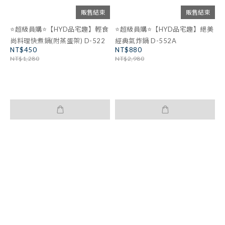
販售結束
販售結束
⭐超級員購⭐【HYD品宅趣】輕食
⭐超級員購⭐【HYD品宅趣】絕美
尚料理快煮鍋(附蒸蛋架) D-522
經典氣炸鍋 D-552A
NT$450
NT$880
NT$1,280
NT$2,980