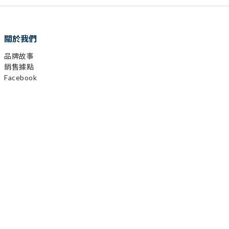
關於我們
品牌故事
銷售據點
Facebook
已選
0
件
Instagram
前往購物車
YouTube
LINE
顧客服務
購物需知
會員相關
運送及發票
退換貨政策
保固登錄
異業合作