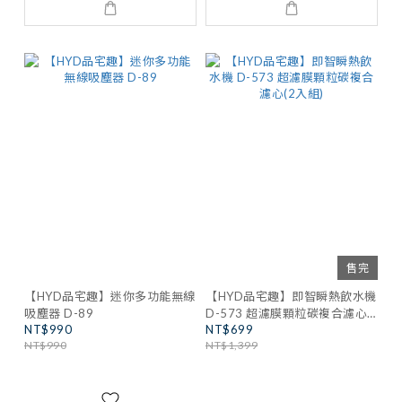
售完
【HYD品宅趣】迷你多功能無線
【HYD品宅趣】即智瞬熱飲水機
吸塵器 D-89
D-573 超濾膜顆粒碳複合濾心
NT$990
NT$699
(2入組)
NT$990
NT$1,399