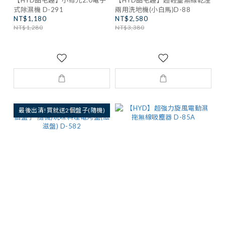
【HYD品宅趣】小綠光2.0電子
【HYD品宅趣】超輕量無線乾溼
式除濕機 D-291
兩用洗地機(小白馬)D-88
NT$1,180
NT$2,580
NT$1,280
NT$3,380
最後出清!買就送2個盤子(隨機)