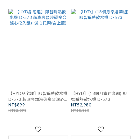
【HYD品宅趣】即智瞬熱飲水機
【HYD】(18個月幸運套組) 即
D-573 超濾膜顆粒碳複合濾心
智瞬熱飲水機 D-573
NT$899
NT$2,980
(2入組)+濾心托架(含上蓋)
NT$2,098
NT$8,880