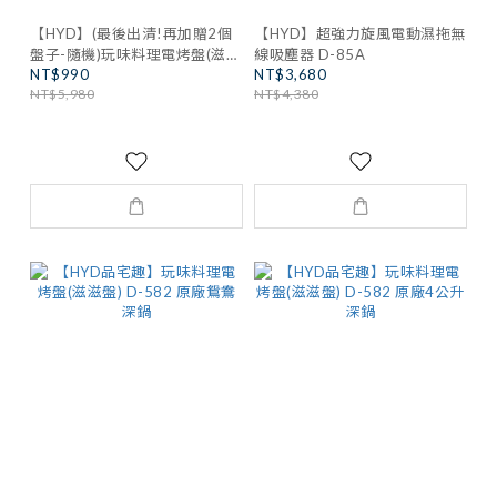
【HYD】(最後出清!再加贈2個
【HYD】超強力旋風電動濕拖無
盤子-隨機)玩味料理電烤盤(滋滋
線吸塵器 D-85A
NT$990
NT$3,680
盤) D-582
NT$5,980
NT$4,380