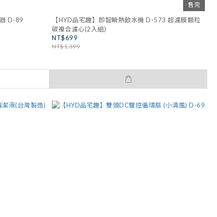
售完
 D-89
【HYD品宅趣】即智瞬熱飲水機 D-573 超濾膜顆粒
碳複合濾心(2入組)
NT$699
NT$1,399