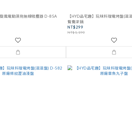
旋風電動濕拖無線吸塵器 D-85A
【HYD品宅趣】玩味料理電烤盤(滋滋盤)
鴛鴦深鍋
NT$299
NT$1,190