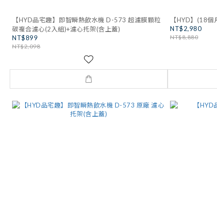
【HYD品宅趣】即智瞬熱飲水機 D-573 超濾膜顆粒
【HYD】(18個
NT$2,980
碳複合濾心(2入組)+濾心托架(含上蓋)
NT$8,880
NT$899
NT$2,098