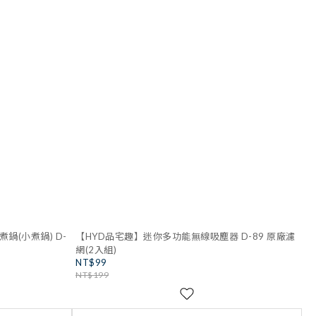
鍋(小煮鍋) D-
【HYD品宅趣】迷你多功能無線吸塵器 D-89 原廠濾
網(2入組)
NT$99
NT$199