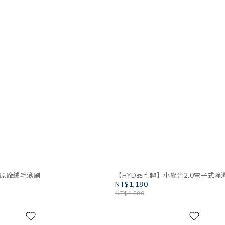
】原廠絨毛滾刷
【HYD品宅趣】小綠光2.0電子式除濕機
NT$1,180
NT$1,280