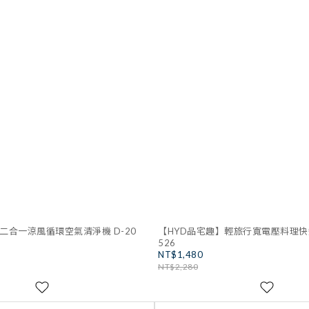
二合一涼風循環空氣清淨機 D-20
【HYD品宅趣】輕旅行寬電壓料理快煮
526
NT$1,480
NT$2,280