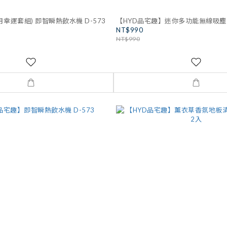
月幸運套組) 即智瞬熱飲水機 D-573
【HYD品宅趣】迷你多功能無線吸塵器
NT$990
NT$990