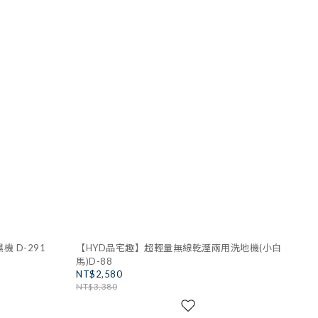
 D-291
【HYD品宅趣】超輕量無線乾溼兩用洗地機(小白
馬)D-88
NT$2,580
NT$3,380