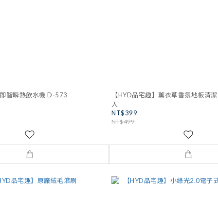
即智瞬熱飲水機 D-573
【HYD品宅趣】薰衣草香氛地板清潔液
入
NT$399
NT$499