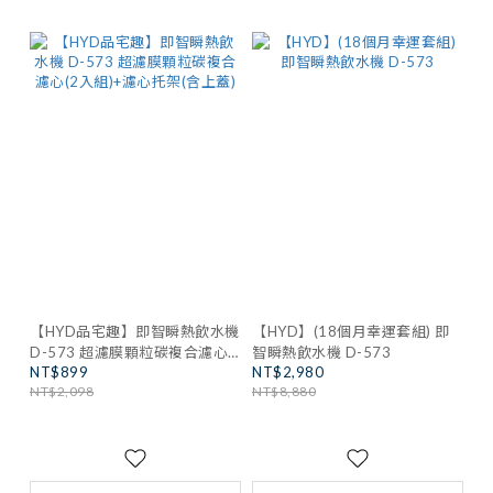
【HYD品宅趣】即智瞬熱飲水機
【HYD】(18個月幸運套組) 即
D-573 超濾膜顆粒碳複合濾心
智瞬熱飲水機 D-573
NT$899
NT$2,980
(2入組)+濾心托架(含上蓋)
NT$2,098
NT$8,880