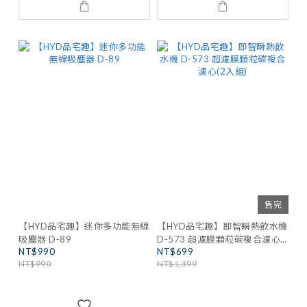
售完
【HYD品宅趣】迷你多功能無線
【HYD品宅趣】即智瞬熱飲水機
吸塵器 D-89
D-573 超濾膜顆粒碳複合濾心
NT$990
NT$699
(2入組)
NT$990
NT$1,399