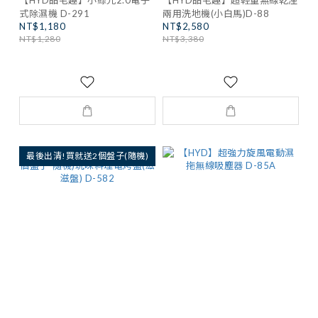
【HYD品宅趣】小綠光2.0電子
【HYD品宅趣】超輕量無線乾溼
式除濕機 D-291
兩用洗地機(小白馬)D-88
NT$1,180
NT$2,580
NT$1,280
NT$3,380
最後出清!買就送2個盤子(隨機)