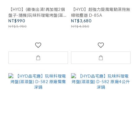
【HYD】(最後出清!再加贈2個
【HYD】超強力旋風電動濕拖無
盤子-隨機)玩味料理電烤盤(滋滋
線吸塵器 D-85A
NT$990
NT$3,680
盤) D-582
NT$5,980
NT$4,380