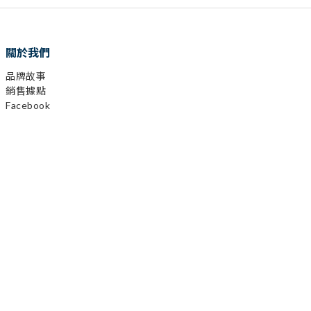
關於我們
品牌故事
銷售據點
Facebook
已選
0
件
Instagram
前往購物車
YouTube
LINE
顧客服務
購物需知
會員相關
運送及發票
退換貨政策
保固登錄
異業合作