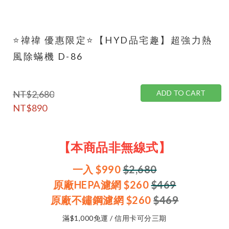
⭐禕禕 優惠限定⭐【HYD品宅趣】超強力熱
風除蟎機 D-86
NT$2,680
ADD TO CART
NT$890
【本商品非無線式】
一入
$990
$2,680
原廠HEPA濾網
$260
$469
原廠不鏽鋼濾網
$260
$469
滿$1,000免運 / 信用卡可分三期