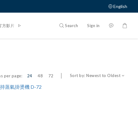
English
Search
Sign in
官方影片
體驗大募集
Sort by:
Newest to Oldest
s per page:
24
48
72