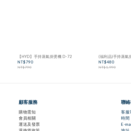
【HYD】手持蒸氣掛燙機 D-72
(福利品)手持蒸氣掛
NT$790
NT$480
NT$790
NT$1,990
顧客服務
聯絡
購物需知
客服電
會員相關
時間：
運送及發票
E-ma
退換貨政策
地址