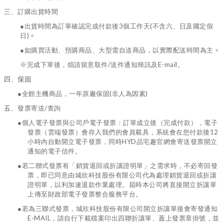
三、
訂購出貨時間
3
(
●
出貨時間為訂單確認完成付款後
個工作天
不含六、日及國定假
)
日
。
●
如購買活動、預購商品、大型需自送商品，以實際配送時間為主
。
/
E-mail
※完成下單後，煩請留意取件
送件通知簡訊及
。
四
、
保固
(
)
●
全館主機商品，一年原廠保固
非人為因素
/
五
、發票寄送
查詢
●
個人電子發票與公司戶電子發票：訂單成立後（完成付款），電子
12
發票（雲端發票）會存入我們的會員載具，系統會在您付款後
HYD
小時內自動開立電子發票，同時
品宅趣官網會寄送發票開立
通知的電子信件。
●
若二聯式發票有「銷貨退回或折讓證明單」之需求時，不必寄回發
票，即已同意由城欣科技股份有限公司代為處理銷貨退回或折讓
證明單，以利加速退款作業處理。屆時本公司將直接開立折讓單
上傳至財政部電子發票整合服務平台。
●
若為三聯式發票，城欣科技股份有限公司開立折讓單後會寄發通知
E-MAIL
，請自行下載檔案印出四聯折讓單、蓋上發票章掛號，並