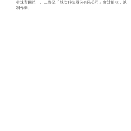
盡速寄回第一、二聯至「城欣科技股份有限公司」會計部收，以
利作業。