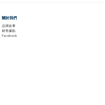
關於我們
品牌故事
銷售據點
Facebook
0
items selected
Instagram
CHECKOUT
YouTube
LINE
顧客服務
購物需知
會員相關
運送及發票
退換貨政策
保固登錄
異業合作