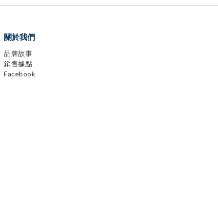
關於我們
品牌故事
銷售據點
Facebook
0
items selected
Instagram
CHECKOUT
YouTube
LINE
顧客服務
購物需知
會員相關
運送及發票
退換貨政策
保固登錄
異業合作