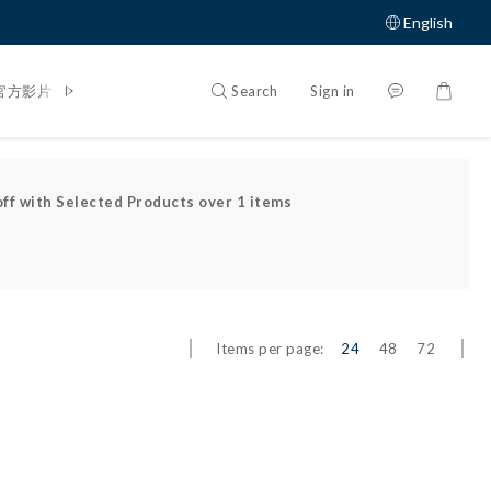
English
Search
Sign in
官方影片
體驗大募集
ff with Selected Products over 1 items
Items per page:
24
48
72