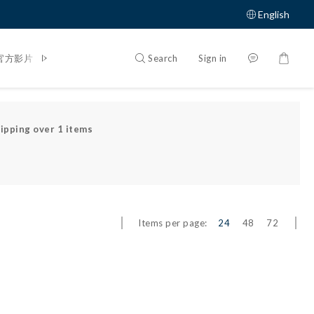
English
Search
Sign in
官方影片
體驗大募集
ipping over 1 items
Items per page:
24
48
72