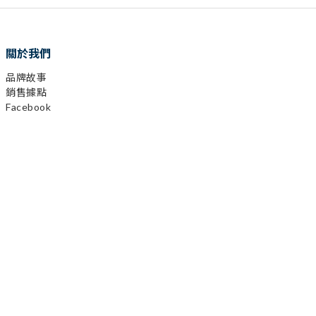
關於我們
品牌故事
銷售據點
Facebook
已選
0
件
Instagram
前往購物車
YouTube
LINE
顧客服務
購物需知
會員相關
運送及發票
退換貨政策
保固登錄
異業合作