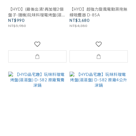
【HYD】(最後出清!再加贈2個
【HYD】超強力旋風電動濕拖無
盤子-隨機)玩味料理電烤盤(滋滋
線吸塵器 D-85A
NT$990
NT$3,680
盤) D-582
NT$5,980
NT$4,380