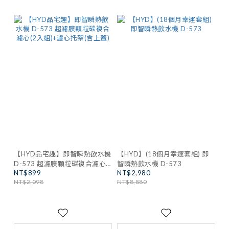
【HYD品宅趣】即智瞬熱飲水機
【HYD】(18個月幸運套組) 即
D-573 超濾膜顆粒碳複合濾心
智瞬熱飲水機 D-573
NT$899
NT$2,980
(2入組)+濾心托架(含上蓋)
NT$2,098
NT$8,880