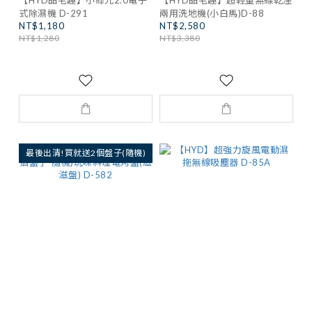
【HYD品宅趣】小綠光2.0電子
【HYD品宅趣】超輕量無線乾溼
式除濕機 D-291
兩用洗地機(小白馬)D-88
NT$1,180
NT$2,580
NT$1,280
NT$3,380
最後出清!買就送2個盤子(隨機)