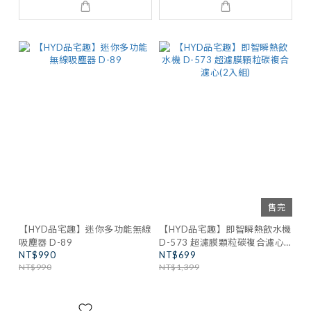
售完
【HYD品宅趣】迷你多功能無線
【HYD品宅趣】即智瞬熱飲水機
吸塵器 D-89
D-573 超濾膜顆粒碳複合濾心
NT$990
NT$699
(2入組)
NT$990
NT$1,399