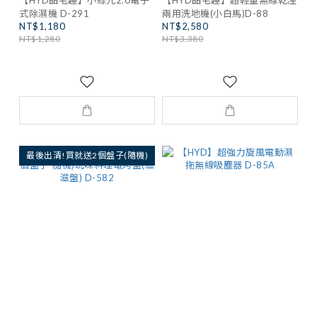
【HYD品宅趣】小綠光2.0電子
【HYD品宅趣】超輕量無線乾溼
式除濕機 D-291
兩用洗地機(小白馬)D-88
NT$1,180
NT$2,580
NT$1,280
NT$3,380
最後出清!買就送2個盤子(隨機)