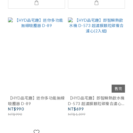
售完
【HYD品宅趣】迷你多功能無線
【HYD品宅趣】即智瞬熱飲水機
吸塵器 D-89
D-573 超濾膜顆粒碳複合濾心
NT$990
NT$699
(2入組)
NT$990
NT$1,399