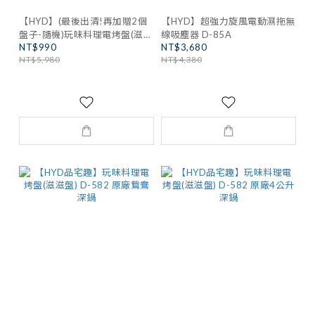
【HYD】(最後出清!再加贈2個
【HYD】超強力旋風電動濕拖無
盤子-隨機)玩味料理電烤盤(滋滋
線吸塵器 D-85A
NT$990
NT$3,680
盤) D-582
NT$5,980
NT$4,380