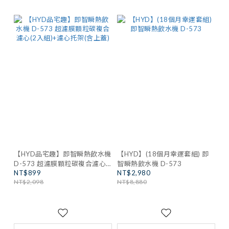
【HYD品宅趣】即智瞬熱飲水機
【HYD】(18個月幸運套組) 即
D-573 超濾膜顆粒碳複合濾心
智瞬熱飲水機 D-573
NT$899
NT$2,980
(2入組)+濾心托架(含上蓋)
NT$2,098
NT$8,880