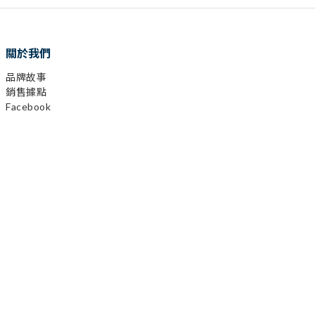
關於我們
品牌故事
銷售據點
Facebook
已選
0
件
Instagram
前往購物車
YouTube
LINE
顧客服務
購物需知
會員相關
運送及發票
退換貨政策
保固登錄
異業合作