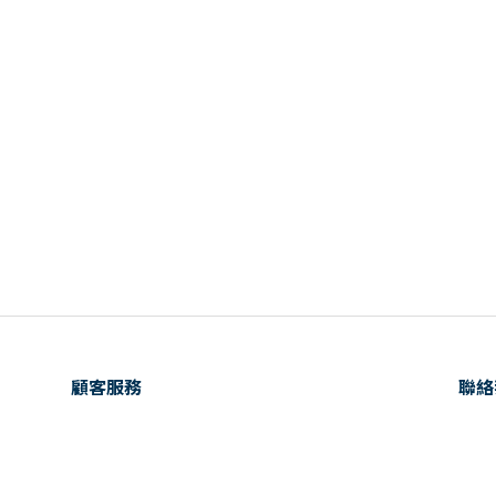
顧客服務
聯絡
購物需知
客服電
會員相關
時間：
運送及發票
E-ma
退換貨政策
地址