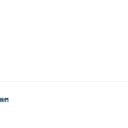
我們
話：0800-001-176
10:00-12:00，13:00-18:00
il：service@hyd.com.tw
：台北市松山區民權東路三段110號