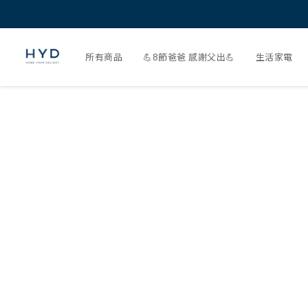
所有商品
💪8節爸爸 感謝父出💪
生活家電