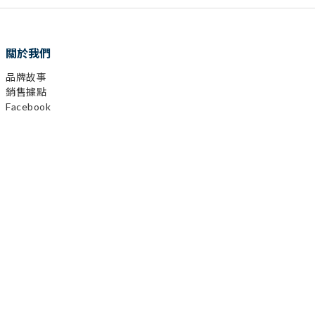
關於我們
品牌故事
銷售據點
Facebook
已選
0
件
Instagram
前往購物車
YouTube
LINE
顧客服務
購物需知
會員相關
運送及發票
退換貨政策
保固登錄
異業合作