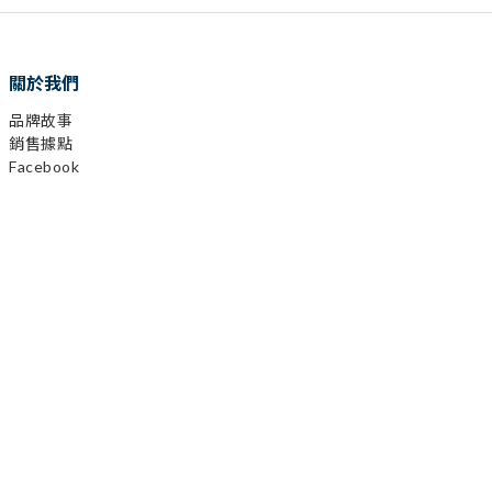
關於我們
品牌故事
銷售據點
Facebook
已選
0
件
Instagram
前往購物車
YouTube
LINE
顧客服務
購物需知
會員相關
運送及發票
退換貨政策
保固登錄
異業合作