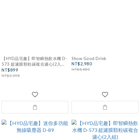
【HYD品宅趣】即智瞬熱飲水機 D-
Show Good Drink
NT$2,980
573 超濾膜顆粒碳複合濾心(2入
NT$8,880
組)+濾心托架(含上蓋)
NT$899
NT$2,098