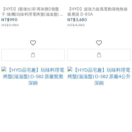
【HYD】(最後出清!再加贈2個盤
【HYD】超強力旋風電動濕拖無線
子-隨機)玩味料理電烤盤(滋滋盤) D-
吸塵器 D-85A
582
NT$990
NT$3,680
NT$5,980
NT$4,380